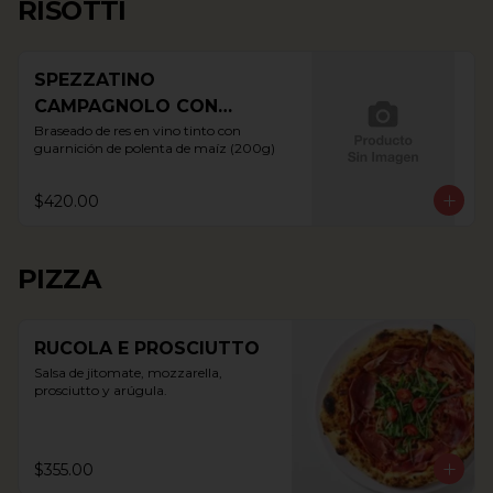
RISOTTI
SPEZZATINO
CAMPAGNOLO CON
POLENTA
Braseado de res en vino tinto con 
guarnición de polenta de maíz (200g)
$420.00
PIZZA
RUCOLA E PROSCIUTTO
Salsa de jitomate, mozzarella, 
prosciutto y arúgula.
$355.00