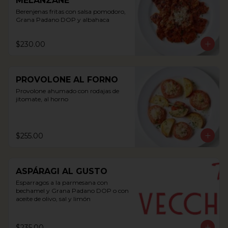
MELANZANE
Berenjenas fritas con salsa pomodoro, 
Grana Padano DOP y albahaca
$230.00
PROVOLONE AL FORNO
Provolone ahumado con rodajas de 
jitomate, al horno
$255.00
ASPÁRAGI AL GUSTO
Esparragos a la parmesana con 
bechamel y Grana Padano DOP o con 
aceite de olivo, sal y limón
$235.00