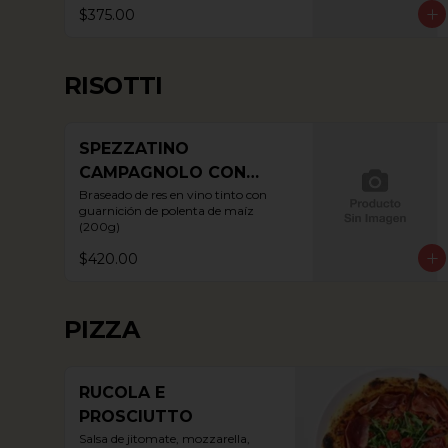
$375.00
RISOTTI
SPEZZATINO
CAMPAGNOLO CON
POLENTA
Braseado de res en vino tinto con 
guarnición de polenta de maíz 
(200g)
$420.00
PIZZA
RUCOLA E
PROSCIUTTO
Salsa de jitomate, mozzarella, 