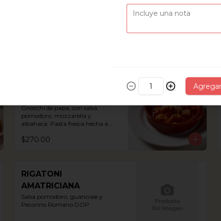
Rellenos de carne con salsa 
boloñesa
$295.00
GNOCCHI
Agrega
SORRENTINO
Gnocchi de papa, con salsa 
pomodoro, mozzarella y 
albahaca. Pasta fresca hecha a 
mano.
$270.00
RIGATONI
AMATRICIANA
Salsa pomodoro, guanciale y 
Pecorino Romano DOP