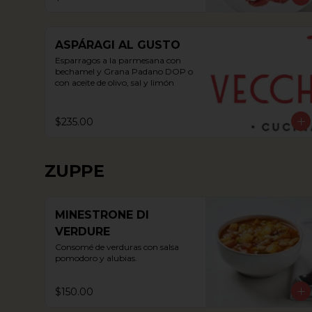
ASPÁRAGI AL GUSTO
Esparragos a la parmesana con 
bechamel y Grana Padano DOP o 
con aceite de olivo, sal y limón
$235.00
ZUPPE
MINESTRONE DI
VERDURE
Consomé de verduras con salsa 
pomodoro y alubias.
$150.00