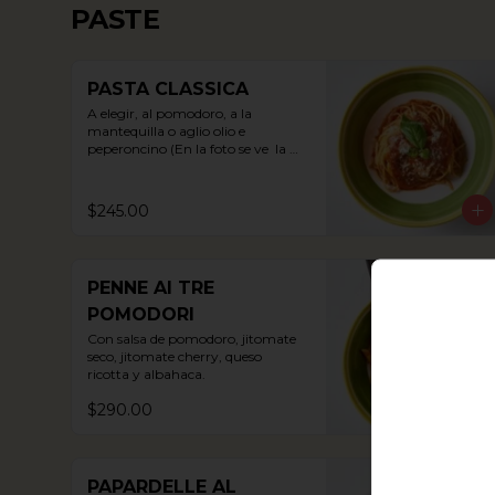
PASTE
PASTA CLASSICA
A elegir, al pomodoro, a la 
mantequilla o aglio olio e 
peperoncino (En la foto se ve  la 
opción al pomodoro).
$245.00
PENNE AI TRE
POMODORI
Con salsa de pomodoro, jitomate 
seco, jitomate cherry, queso 
ricotta y albahaca.
$290.00
PAPARDELLE AL