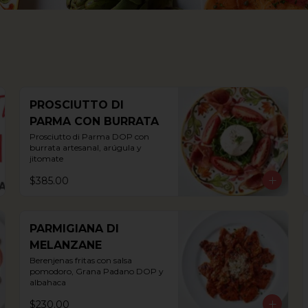
PROSCIUTTO DI
PARMA CON BURRATA
Prosciutto di Parma DOP con 
burrata artesanal, arúgula y 
jitomate
$385.00
PARMIGIANA DI
MELANZANE
Berenjenas fritas con salsa 
pomodoro, Grana Padano DOP y 
albahaca
$230.00