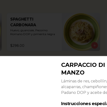
SPAGHETTI
CARBONARA
Huevo, guanciale, Pecorino 
Romano DOP y pimienta negra
$298.00
TAGLIATELLE AL
CARPACCIO DI
SALMONE
MANZO
Con trozos de salmón y puntas de 
espárrago en salsa rosada al vino 
Láminas de res, cebollín,
blanco. Pasta fresca hecha a 
mano.
alcaparras, champiñone
$350.00
Padano DOP y aceite de
Instrucciones especi
RAVIOLI DI CARNI