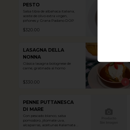
PESTO
Salsa tibia de albahaca italiana, 
aceite de olivo extra virgen, 
piñones y Grana Padano DOP
$320.00
LASAGNA DELLA
NONNA
Clásica lasagna bolognese de 
carne, gratinada al horno
$330.00
PENNE PUTTANESCA
DI MARE
Con pescado blanco, salsa 
pomodoro, jitomate uva, 
alcaparras, aceitunas Kalamata y 
perejil