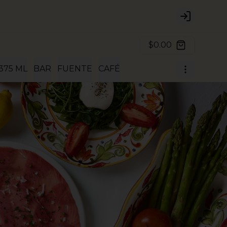
Login
$0.00
375 ML
BAR
FUENTE
CAFÉ