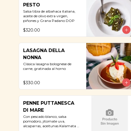
PESTO
Salsa tibia de albahaca italiana, 
aceite de olivo extra virgen, 
piñones y Grana Padano DOP
$320.00
LASAGNA DELLA
NONNA
Clásica lasagna bolognese de 
carne, gratinada al horno
$330.00
PENNE PUTTANESCA
DI MARE
Con pescado blanco, salsa 
pomodoro, jitomate uva, 
alcaparras, aceitunas Kalamata y 
perejil