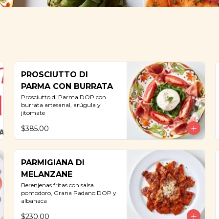
PROSCIUTTO DI
PARMA CON BURRATA
Prosciutto di Parma DOP con 
burrata artesanal, arúgula y 
jitomate
$385.00
PARMIGIANA DI
MELANZANE
Berenjenas fritas con salsa 
pomodoro, Grana Padano DOP y 
albahaca
$230.00