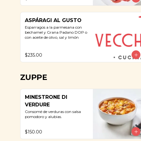
ASPÁRAGI AL GUSTO
Esparragos a la parmesana con 
bechamel y Grana Padano DOP o 
con aceite de olivo, sal y limón
$235.00
ZUPPE
MINESTRONE DI
VERDURE
Consomé de verduras con salsa 
pomodoro y alubias.
$150.00