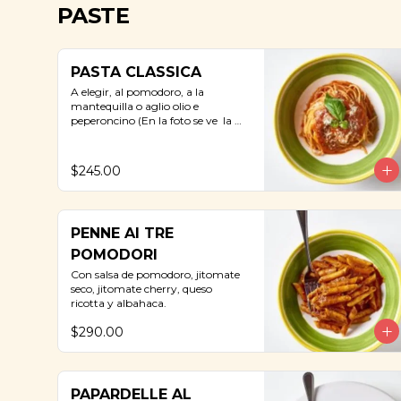
PASTE
PASTA CLASSICA
A elegir, al pomodoro, a la 
mantequilla o aglio olio e 
peperoncino (En la foto se ve  la 
opción al pomodoro).
$245.00
PENNE AI TRE
POMODORI
Con salsa de pomodoro, jitomate 
seco, jitomate cherry, queso 
ricotta y albahaca.
$290.00
PAPARDELLE AL