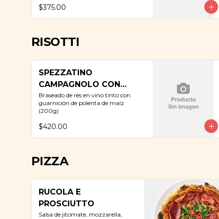
$375.00
RISOTTI
SPEZZATINO
CAMPAGNOLO CON
POLENTA
Braseado de res en vino tinto con 
guarnición de polenta de maíz 
(200g)
$420.00
PIZZA
RUCOLA E
PROSCIUTTO
Salsa de jitomate, mozzarella, 