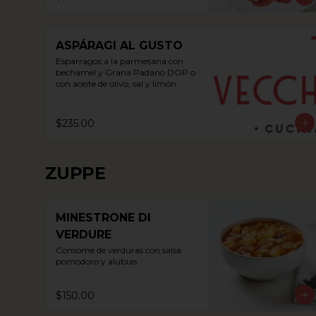
ASPÁRAGI AL GUSTO
Esparragos a la parmesana con 
bechamel y Grana Padano DOP o 
con aceite de olivo, sal y limón
$235.00
ZUPPE
MINESTRONE DI
VERDURE
Consomé de verduras con salsa 
pomodoro y alubias.
$150.00