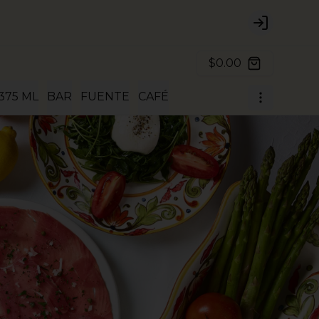
Login
$0.00
375 ML
BAR
FUENTE
CAFÉ