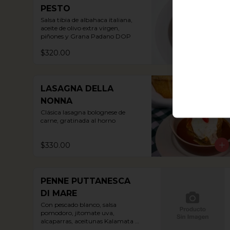
PESTO
Salsa tibia de albahaca italiana, 
aceite de olivo extra virgen, 
piñones y Grana Padano DOP
$320.00
LASAGNA DELLA
NONNA
Clásica lasagna bolognese de 
carne, gratinada al horno
$330.00
PENNE PUTTANESCA
DI MARE
Con pescado blanco, salsa 
pomodoro, jitomate uva, 
alcaparras, aceitunas Kalamata y 
perejil