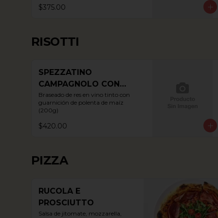
$375.00
RISOTTI
SPEZZATINO
CAMPAGNOLO CON
POLENTA
Braseado de res en vino tinto con 
guarnición de polenta de maíz 
(200g)
$420.00
PIZZA
RUCOLA E
PROSCIUTTO
Salsa de jitomate, mozzarella, 