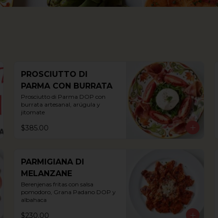
PROSCIUTTO DI
PARMA CON BURRATA
Prosciutto di Parma DOP con 
burrata artesanal, arúgula y 
jitomate
$385.00
PARMIGIANA DI
MELANZANE
Berenjenas fritas con salsa 
pomodoro, Grana Padano DOP y 
albahaca
$230.00