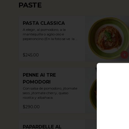
PASTE
PASTA CLASSICA
A elegir, al pomodoro, a la 
mantequilla o aglio olio e 
peperoncino (En la foto se ve  la 
opción al pomodoro).
$245.00
PENNE AI TRE
POMODORI
Con salsa de pomodoro, jitomate 
seco, jitomate cherry, queso 
ricotta y albahaca.
$290.00
PAPARDELLE AL