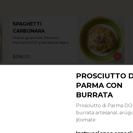
SPAGHETTI
CARBONARA
Huevo, guanciale, Pecorino 
Romano DOP y pimienta negra
$298.00
PROSCIUTTO D
TAGLIATELLE AL
PARMA CON
SALMONE
Con trozos de salmón y puntas de 
BURRATA
espárrago en salsa rosada al vino 
blanco. Pasta fresca hecha a 
Prosciutto di Parma D
mano.
$350.00
burrata artesanal, arúgu
jitomate
RAVIOLI DI CARNI