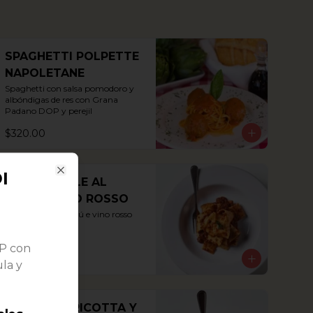
SPAGHETTI POLPETTE
NAPOLETANE
Spaghetti con salsa pomodoro y 
albóndigas de res con Grana 
Padano DOP y perejil
$320.00
I
PAPPARDELLE AL
Close
RAGÚ E VINO ROSSO
Pappardelle al ragú e vino rosso
OP con
$310.00
la y
RAVIOLI DI RICOTTA Y