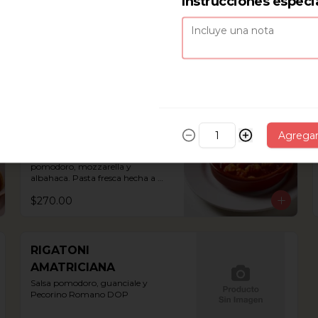
Instrucciones especi
Rellenos de carne con salsa 
boloñesa
$295.00
GNOCCHI
Agrega
SORRENTINO
Gnocchi de papa, con salsa 
pomodoro, mozzarella y 
albahaca. Pasta fresca hecha a 
mano.
$270.00
RIGATONI
AMATRICIANA
Salsa pomodoro, guanciale y 
Pecorino Romano DOP