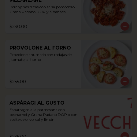
MELANZANE
Berenjenas fritas con salsa pomodoro, 
Grana Padano DOP y albahaca
$230.00
PROVOLONE AL FORNO
Provolone ahumado con rodajas de 
jitomate, al horno
$255.00
ASPÁRAGI AL GUSTO
Esparragos a la parmesana con 
bechamel y Grana Padano DOP o con 
aceite de olivo, sal y limón
$235.00