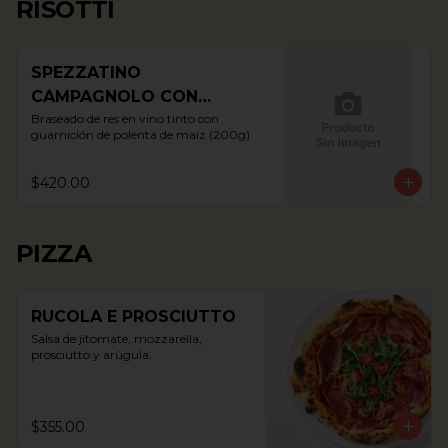
RISOTTI
SPEZZATINO
CAMPAGNOLO CON
POLENTA
Braseado de res en vino tinto con 
guarnición de polenta de maíz (200g)
$420.00
PIZZA
RUCOLA E PROSCIUTTO
Salsa de jitomate, mozzarella, 
prosciutto y arúgula.
$355.00