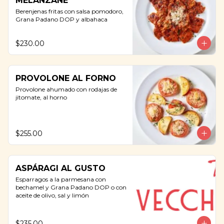
MELANZANE
Berenjenas fritas con salsa pomodoro, 
Grana Padano DOP y albahaca
$230.00
PROVOLONE AL FORNO
Provolone ahumado con rodajas de 
jitomate, al horno
$255.00
ASPÁRAGI AL GUSTO
Esparragos a la parmesana con 
bechamel y Grana Padano DOP o con 
aceite de olivo, sal y limón
$235.00