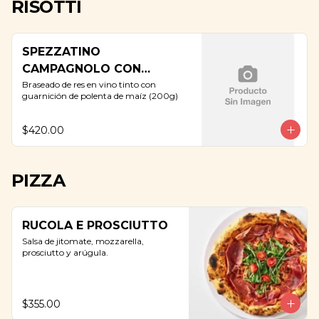
RISOTTI
SPEZZATINO
CAMPAGNOLO CON
POLENTA
Braseado de res en vino tinto con 
guarnición de polenta de maíz (200g)
$420.00
PIZZA
RUCOLA E PROSCIUTTO
Salsa de jitomate, mozzarella, 
prosciutto y arúgula.
$355.00