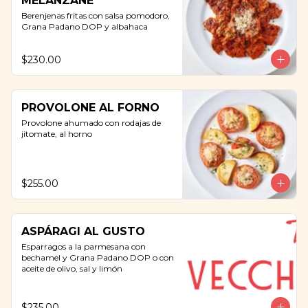
MELANZANE
Berenjenas fritas con salsa pomodoro, 
Grana Padano DOP y albahaca
$230.00
PROVOLONE AL FORNO
Provolone ahumado con rodajas de 
jitomate, al horno
$255.00
ASPÁRAGI AL GUSTO
Esparragos a la parmesana con 
bechamel y Grana Padano DOP o con 
aceite de olivo, sal y limón
$235.00