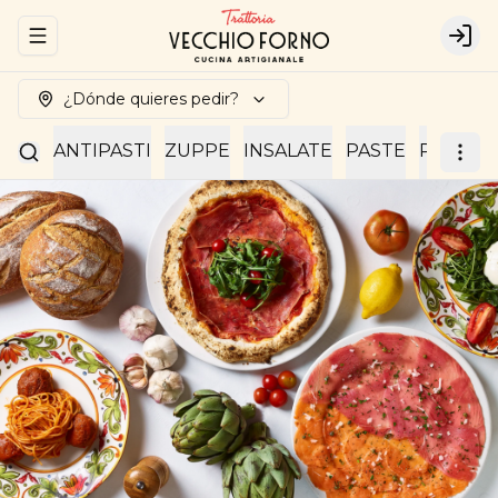
Abrir menu de navegación
Logi
¿Dónde quieres pedir?
ANTIPASTI
ZUPPE
INSALATE
PASTE
RISOTTI