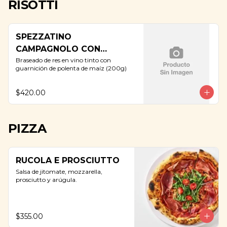
RISOTTI
SPEZZATINO
CAMPAGNOLO CON
POLENTA
Braseado de res en vino tinto con 
guarnición de polenta de maíz (200g)
$420.00
PIZZA
RUCOLA E PROSCIUTTO
Salsa de jitomate, mozzarella, 
prosciutto y arúgula.
$355.00