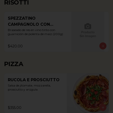
RISOTTI
SPEZZATINO
CAMPAGNOLO CON
POLENTA
Braseado de res en vino tinto con 
guarnición de polenta de maíz (200g)
$420.00
PIZZA
RUCOLA E PROSCIUTTO
Salsa de jitomate, mozzarella, 
prosciutto y arúgula.
$355.00