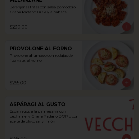
MELANZANE
Berenjenas fritas con salsa pomodoro, 
Grana Padano DOP y albahaca
$230.00
PROVOLONE AL FORNO
Provolone ahumado con rodajas de 
jitomate, al horno
$255.00
ASPÁRAGI AL GUSTO
Esparragos a la parmesana con 
bechamel y Grana Padano DOP o con 
aceite de olivo, sal y limón
$235.00